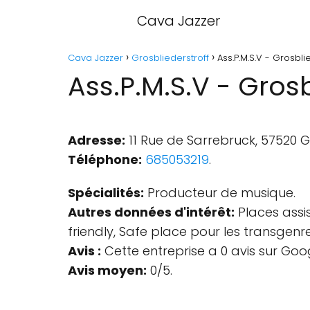
Cava Jazzer
Cava Jazzer
Grosbliederstroff
Ass.P.M.S.V - Grosbli
Ass.P.M.S.V - Grosb
Adresse:
11 Rue de Sarrebruck, 57520 Gr
Téléphone:
685053219
.
Spécialités:
Producteur de musique.
Autres données d'intérêt:
Places assis
friendly, Safe place pour les transgenr
Avis :
Cette entreprise a 0 avis sur Goo
Avis moyen:
0/5.