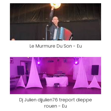
Le Murmure Du Son - Eu
Dj Julien djjulien76 treport dieppe
rouen - Eu