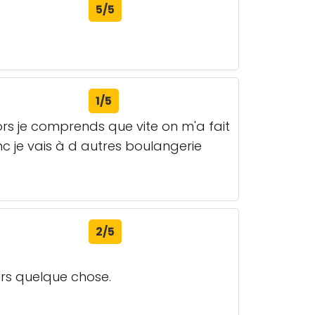
5/5
1/5
rs je comprends que vite on m'a fait
onc je vais à d autres boulangerie
2/5
urs quelque chose.