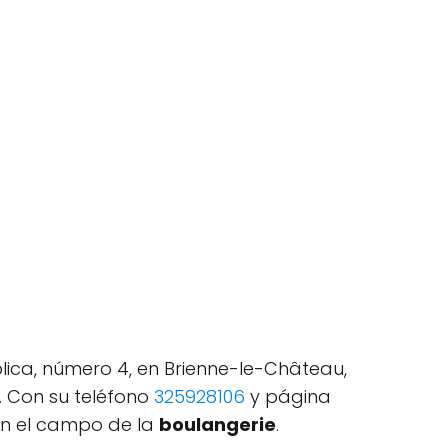
ica, número 4, en Brienne-le-Château,
. Con su teléfono
325928106
y página
en el campo de la
boulangerie
.