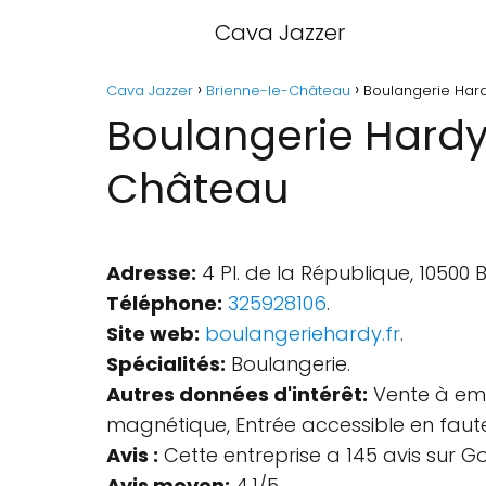
Cava Jazzer
Cava Jazzer
Brienne-le-Château
Boulangerie Har
Boulangerie Hardy
Château
Adresse:
4 Pl. de la République, 10500
Téléphone:
325928106
.
Site web:
boulangeriehardy.fr
.
Spécialités:
Boulangerie.
Autres données d'intérêt:
Vente à empo
magnétique, Entrée accessible en fauteu
Avis :
Cette entreprise a 145 avis sur G
Avis moyen:
4.1/5.