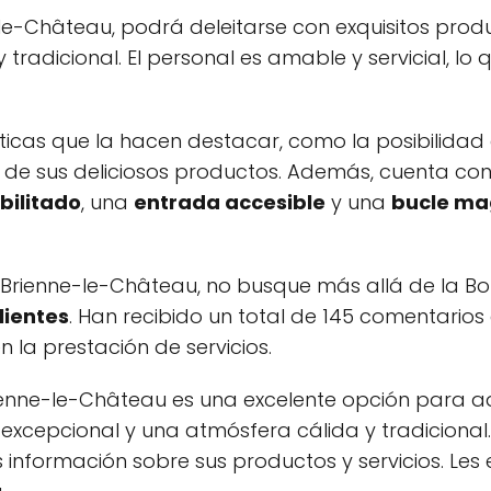
e-le-Château, podrá deleitarse con exquisitos prod
radicional. El personal es amable y servicial, lo
sticas que la hacen destacar, como la posibilida
ón de sus deliciosos productos. Además, cuenta con
bilitado
, una
entrada accesible
y una
bucle ma
Brienne-le-Château, no busque más allá de la Bo
lientes
. Han recibido un total de 145 comentarios
la prestación de servicios.
Brienne-le-Château es una excelente opción para 
 excepcional y una atmósfera cálida y tradicional
nformación sobre sus productos y servicios. Les 