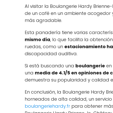
Al visitar la Boulangerie Hardy Brienn
de un café en un ambiente acogedor y t
más agradable.
Esta panadería tiene varias caracterí
mismo día
, lo que facilita la obtenci
ruedas, como un
estacionamiento ha
discapacidad auditiva.
Si está buscando una
boulangerie
en 
una
media de 4.1/5 en opiniones de c
demuestra su popularidad y calidad en 
En conclusión, la Boulangerie Hardy 
horneados de alta calidad, un servicio
boulangeriehardy.fr
para obtener más i