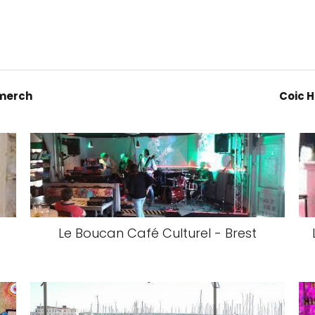
imerch
Coic 
Le Boucan Café Culturel - Brest