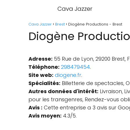
Cava Jazzer
Cava Jazzer
Brest
Diogène Productions - Brest
Diogène Productio
Adresse:
55 Rue de Lyon, 29200 Brest, 
Téléphone:
298479454
.
Site web:
diogene.fr
.
Spécialités:
Billetterie de spectacles,
Autres données d'intérêt:
Livraison, L
pour les transgenres, Rendez-vous oblig
Avis :
Cette entreprise a 3 avis sur Goo
Avis moyen:
4.3/5.