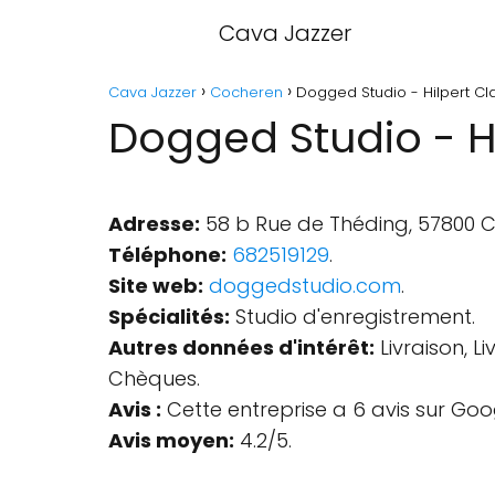
Cava Jazzer
Cava Jazzer
Cocheren
Dogged Studio - Hilpert C
Dogged Studio - H
Adresse:
58 b Rue de Théding, 57800 C
Téléphone:
682519129
.
Site web:
doggedstudio.com
.
Spécialités:
Studio d'enregistrement.
Autres données d'intérêt:
Livraison, L
Chèques.
Avis :
Cette entreprise a 6 avis sur Goo
Avis moyen:
4.2/5.