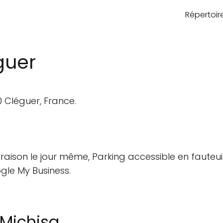
Répertoi
guer
 Cléguer, France.
ivraison le jour même, Parking accessible en fauteuil
gle My Business.
Michisa