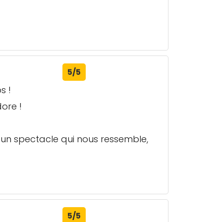
5/5
s !
ore !
 un spectacle qui nous ressemble,
5/5