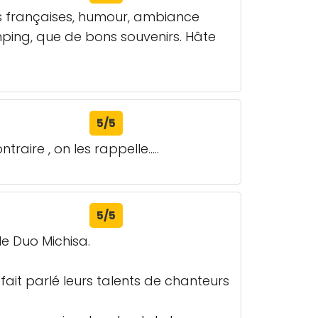
s françaises, humour, ambiance
ping, que de bons souvenirs. Hâte
5/5
aire , on les rappelle.....
5/5
le Duo Michisa.
 fait parlé leurs talents de chanteurs