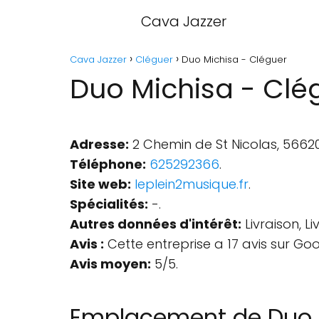
Cava Jazzer
Cava Jazzer
Cléguer
Duo Michisa - Cléguer
Duo Michisa - Clé
Adresse:
2 Chemin de St Nicolas, 56620
Téléphone:
625292366
.
Site web:
leplein2musique.fr
.
Spécialités:
-.
Autres données d'intérêt:
Livraison, L
Avis :
Cette entreprise a 17 avis sur Goo
Avis moyen:
5/5.
Emplacement de Duo 