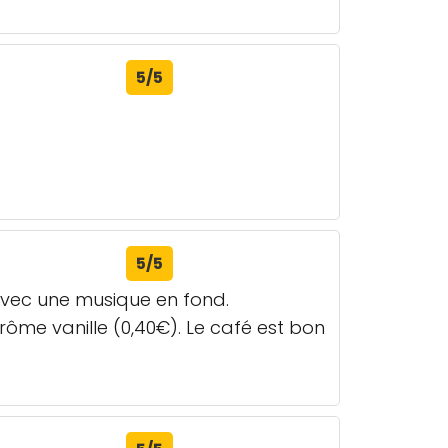
5/5
5/5
avec une musique en fond.
me vanille (0,40€). Le café est bon