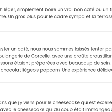
h léger, simplement boire un vrai bon café ou un t
e. Un gros plus pour le cadre sympa et la terra
er un café, nous nous sommes laissés tenter par 
oulangerie de Corcelle, avec une croûte croustilla
oissons étaient préparées avec beaucoup de soin,
hocolat liégeois popcorn. Une expérience délicie
ans que j’y viens pour le cheesecake qui est excelle
rt avec le cheesecake qui du coup était immangea