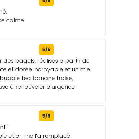
5/5
hé.
sse calme
5/5
des bagels, réalisés à partir de
nte et dorée incroyable et un mie
 bubble tea banane fraise,
use à renouveler d'urgence !
5/5
nt !
ble et on me l’a remplacé