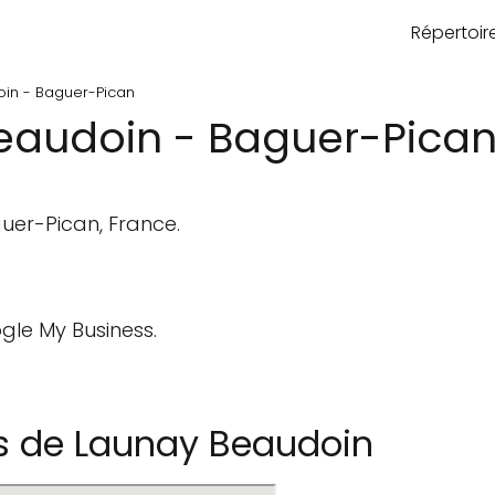
Répertoi
oin - Baguer-Pican
eaudoin - Baguer-Pica
uer-Pican, France.
gle My Business.
s de Launay Beaudoin