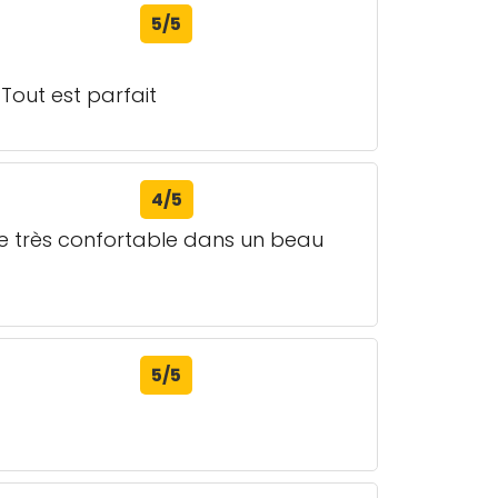
5/5
 Tout est parfait
4/5
ite très confortable dans un beau
5/5