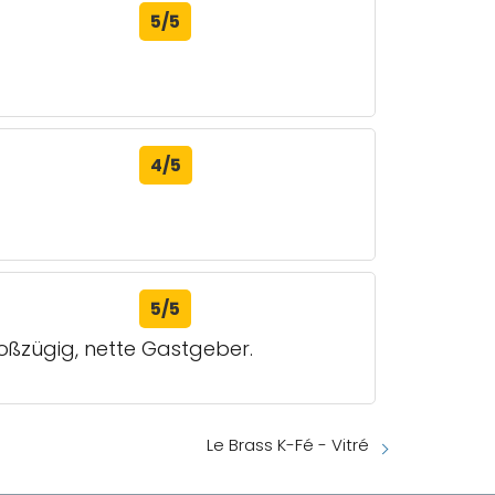
5/5
4/5
5/5
roßzügig, nette Gastgeber.
Le Brass K-Fé - Vitré