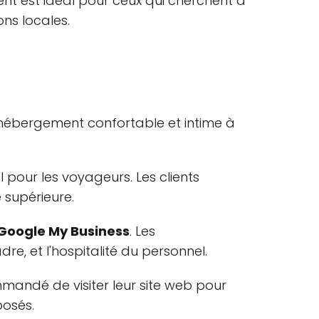
nt est idéal pour ceux qui cherchent à
ns locales.
n hébergement confortable et intime à
pour les voyageurs. Les clients
 supérieure.
r Google My Business
. Les
e, et l'hospitalité du personnel.
ommandé de visiter leur site web pour
posés.