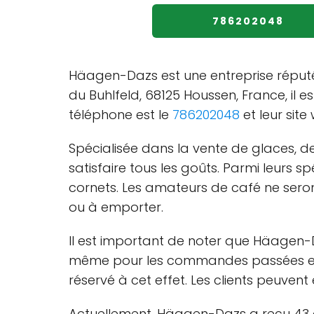
786202048
Häagen-Dazs est une entreprise réputé
du Buhlfeld, 68125 Houssen, France, il e
téléphone est le
786202048
et leur sit
Spécialisée dans la vente de glaces, 
satisfaire tous les goûts. Parmi leurs sp
cornets. Les amateurs de café ne seron
ou à emporter.
Il est important de noter que Häagen-Da
même pour les commandes passées en lig
réservé à cet effet. Les clients peuven
Actuellement, Häagen-Dazs a reçu 43 a