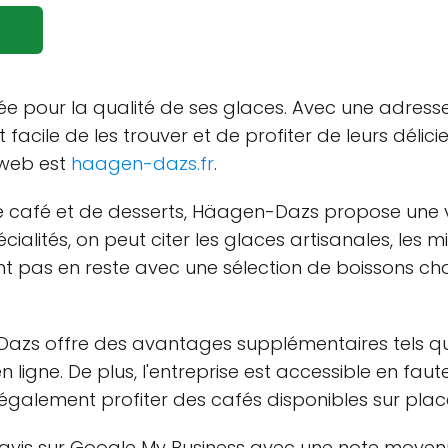
e pour la qualité de ses glaces. Avec une adres
st facile de les trouver et de profiter de leurs déli
e web est
haagen-dazs.fr
.
de café et de desserts, Häagen-Dazs propose une 
écialités, on peut citer les glaces artisanales, les 
t pas en reste avec une sélection de boissons ch
zs offre des avantages supplémentaires tels que la
ne. De plus, l'entreprise est accessible en fauteu
t également profiter des cafés disponibles sur plac
vis sur Google My Business avec une note moyenne 