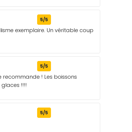
5/5
lisme exemplaire. Un véritable coup
5/5
! Je recommande ! Les boissons
glaces !!!!
5/5
s