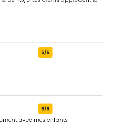
5/5
5/5
 moment avec mes enfants