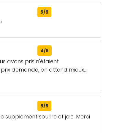
5/5
?
4/5
us avons pris n'étaient
prix demandé, on attend mieux....
5/5
c supplément sourire et joie. Merci