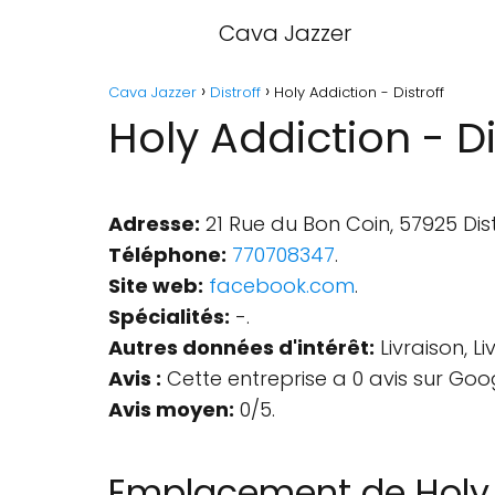
Cava Jazzer
Cava Jazzer
Distroff
Holy Addiction - Distroff
Holy Addiction - Di
Adresse:
21 Rue du Bon Coin, 57925 Dist
Téléphone:
770708347
.
Site web:
facebook.com
.
Spécialités:
-.
Autres données d'intérêt:
Livraison, L
Avis :
Cette entreprise a 0 avis sur Goo
Avis moyen:
0/5.
Emplacement de Holy 