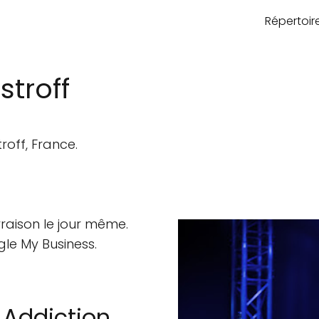
Répertoi
stroff
roff, France.
ivraison le jour même.
gle My Business.
Addiction