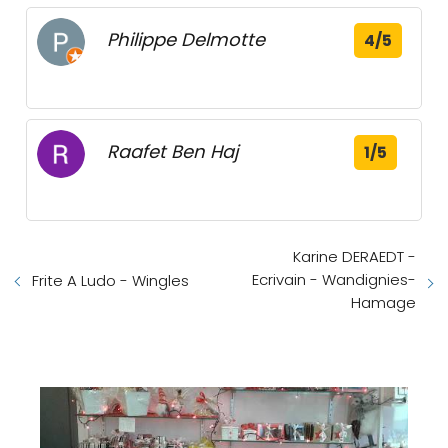
Philippe Delmotte
4/5
Raafet Ben Haj
1/5
Karine DERAEDT -
Ecrivain - Wandignies-
Frite A Ludo - Wingles
Hamage