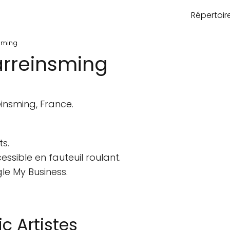
Répertoi
nsming
arreinsming
einsming, France.
s.
ssible en fauteuil roulant.
le My Business.
 Artistes