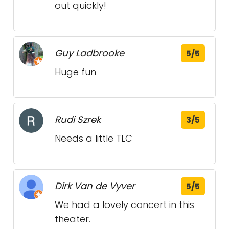
out quickly!
Guy Ladbrooke
5/5
Huge fun
Rudi Szrek
3/5
Needs a little TLC
Dirk Van de Vyver
5/5
We had a lovely concert in this
theater.