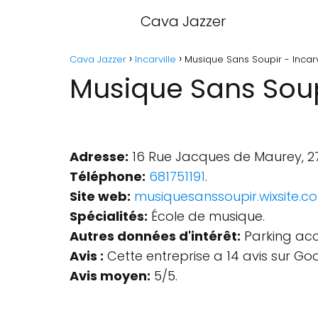
Cava Jazzer
Cava Jazzer
Incarville
Musique Sans Soupir - Incarv
Musique Sans Soupi
Adresse:
16 Rue Jacques de Maurey, 274
Téléphone:
681751191
.
Site web:
musiquesanssoupir.wixsite.c
Spécialités:
École de musique.
Autres données d'intérêt:
Parking acce
Avis :
Cette entreprise a 14 avis sur Go
Avis moyen:
5/5.