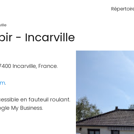
Répertoi
ille
r - Incarville
00 Incarville, France.
om
.
ssible en fauteuil roulant.
ogle My Business.