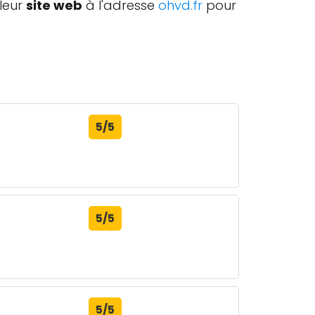
leur
site web
à l'adresse
ohvd.fr
pour
5/5
5/5
5/5