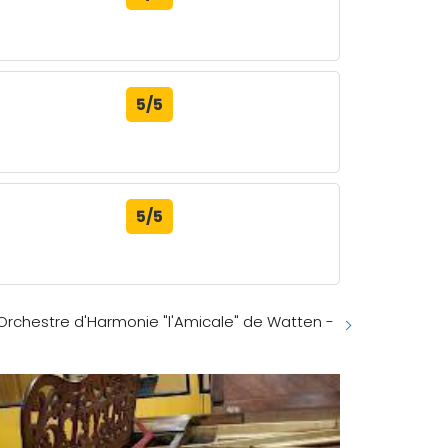
5/5
5/5
Orchestre d'Harmonie "l'Amicale" de Watten -