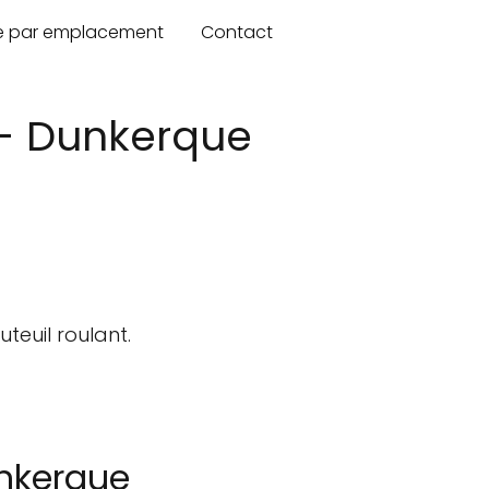
re par emplacement
Contact
 - Dunkerque
teuil roulant.
unkerque