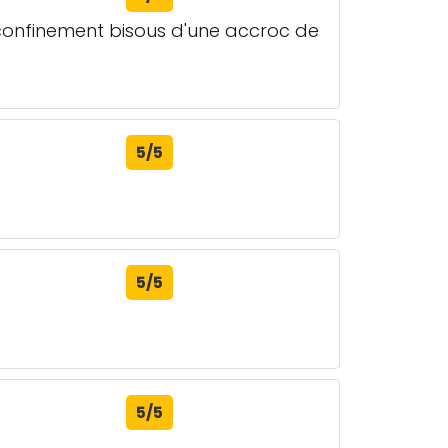
confinement bisous d'une accroc de
5/5
5/5
5/5