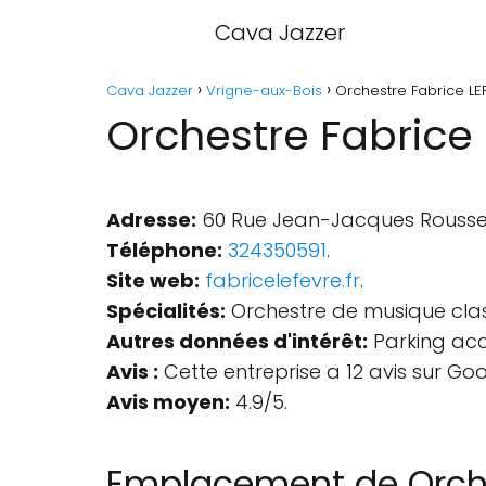
Cava Jazzer
Cava Jazzer
Vrigne-aux-Bois
Orchestre Fabrice LE
Orchestre Fabrice
Adresse:
60 Rue Jean-Jacques Roussea
Téléphone:
324350591
.
Site web:
fabricelefevre.fr
.
Spécialités:
Orchestre de musique clas
Autres données d'intérêt:
Parking acce
Avis :
Cette entreprise a 12 avis sur Goo
Avis moyen:
4.9/5.
Emplacement de Orche