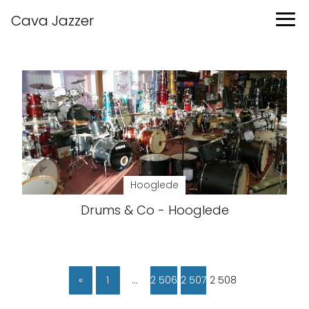
Cava Jazzer
Hooglede
Drums & Co - Hooglede
«
1
…
2 506
2 507
2 508