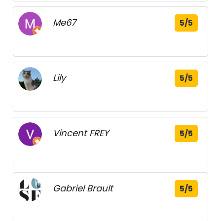
Me67
5/5
Lily
5/5
Vincent FREY
5/5
Gabriel Brault
5/5