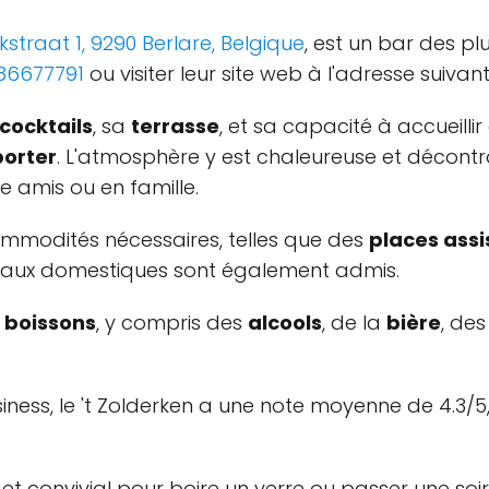
kstraat 1, 9290 Berlare, Belgique
, est un bar des pl
86677791
ou visiter leur site web à l'adresse suivan
 cocktails
, sa
terrasse
, et sa capacité à accueilli
orter
. L'atmosphère y est chaleureuse et décontra
 amis ou en famille.
commodités nécessaires, telles que des
places assi
nimaux domestiques sont également admis.
e
boissons
, y compris des
alcools
, de la
bière
, de
iness, le 't Zolderken a une note moyenne de 4.3/5
et convivial pour boire un verre ou passer une soir