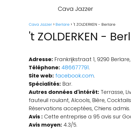
Cava Jazzer
Cava Jazzer
Berlare
't ZOLDERKEN - Berlare
't ZOLDERKEN - Ber
Adresse:
Frankrijkstraat 1, 9290 Berlare,
Téléphone:
486677791
.
Site web:
facebook.com
.
Spécialités:
Bar.
Autres données d'intérêt:
Terrasse, Li
fauteuil roulant, Alcools, Bière, Cocktail
Réservations acceptées, Chiens admis.
Avis :
Cette entreprise a 95 avis sur Go
Avis moyen:
4.3/5.