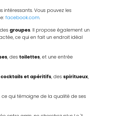
us intéressants. Vous pouvez les
te:
facebook.com
.
r des
groupes
. Il propose également un
ctée, ce qui en fait un endroit idéal
ses
, des
toilettes
, et une entrée
s
cocktails et apéritifs
, des
spiritueux
,
, ce qui témoigne de la qualité de ses
ée entre amis, ne cherchez plus Le 't