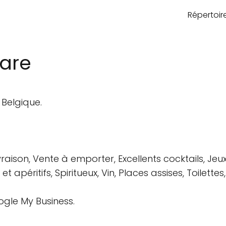
Répertoi
lare
 Belgique.
vraison, Vente à emporter, Excellents cocktails, Jeu
s et apéritifs, Spiritueux, Vin, Places assises, Toile
ogle My Business.