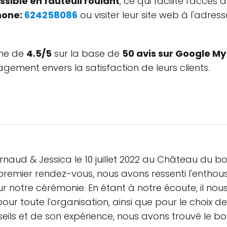
sible en fauteuil roulant
, ce qui facilite l'accès
hone:
624258086
ou visiter leur site web à l'adres
nne de
4.5/5
sur la base de
50 avis sur Google My
agement envers la satisfaction de leurs clients.
naud & Jessica le 10 juillet 2022 au Château du bo
e premier rendez-vous, nous avons ressenti l'ent
our notre cérémonie. En étant à notre écoute, il n
our toute l'organisation, ainsi que pour le choix d
nseils et de son expérience, nous avons trouvé le b