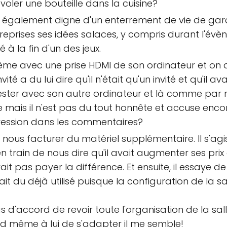
voler une bouteille dans la cuisine?
ait également digne d'un enterrement de vie de g
s reprises ses idées salaces, y compris durant l
 à la fin d'un des jeux.
ème avec une prise HDMI de son ordinateur et on a
nvité a du lui dire qu'il n'était qu'un invité et qu'il
ester avec son autre ordinateur et là comme pa
e mais il n'est pas du tout honnête et accuse encore
ression dans les commentaires?
us facturer du matériel supplémentaire. Il s'agi
 en train de nous dire qu'il avait augmenter ses pri
rait pas payer la différence. Et ensuite, il essaye
rait du déjà utilisé puisque la configuration de la 
 d'accord de revoir toute l'organisation de la sal
nd même à lui de s'adapter il me semble!