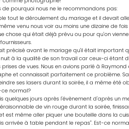
er comme photographe!
es de pourquoi nous ne le recommandons pas:
tout le déroulement du mariage et il devait aller v
de même venu nous voir au moins une dizaine de fo
e chose qui était déjà prévu ou pour qu'on vienne l
fournisseurs.
précisé avant le mariage qu'il était important que
nuit à la qualité de son travail car ceux-ci étant 
les prises de vues. Nous en avions parlé à Raymond 
aphe et connaissait parfaitement ce problème. Sau
indre ses lasers durant la soirée, il a même été ob
t-ce normal?
 quelques jours après l'évènement d'après un m
raisonnable de vin rouge durant la soirée, finissan
et est même aller piquer une bouteille dans la cu
s arrivée à table pendant le repas". Est-ce norma