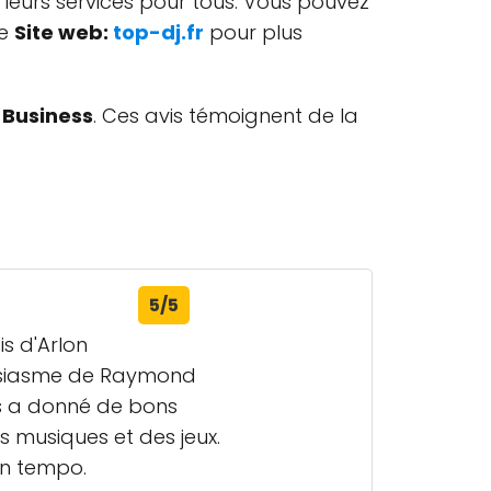
 à leurs services pour tous. Vous pouvez
se
Site web:
top-dj.fr
pour plus
 Business
. Ces avis témoignent de la
5/5
is d'Arlon
housiasme de Raymond
ous a donné de bons
es musiques et des jeux.
on tempo.