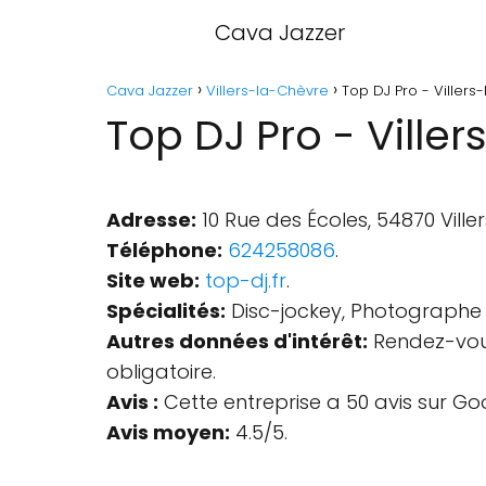
Cava Jazzer
Cava Jazzer
Villers-la-Chèvre
Top DJ Pro - Villers
Top DJ Pro - Ville
Adresse:
10 Rue des Écoles, 54870 Ville
Téléphone:
624258086
.
Site web:
top-dj.fr
.
Spécialités:
Disc-jockey, Photographe
Autres données d'intérêt:
Rendez-vous 
obligatoire.
Avis :
Cette entreprise a 50 avis sur Go
Avis moyen:
4.5/5.