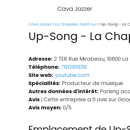
Cava Jazzer
Cava Jazzer
La Chapelle-Saint-Luc
Up-Song - La C
Up-Song - La Chap
Adresse:
2 TER Rue Mirabeau, 10600 La 
Téléphone:
761261939
.
Site web:
youtube.com
.
Spécialités:
Producteur de musique.
Autres données d'intérêt:
Parking acce
Avis :
Cette entreprise a 0 avis sur Goo
Avis moyen:
0/5.
Emplacement de Up-