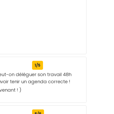
1/5
peut-on déléguer son travail 48h
voir tenir un agenda correcte !
avenant ! )
5/5