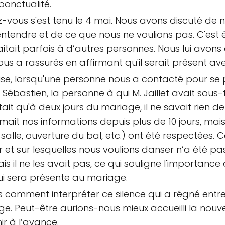
onctualité.
z-vous s'est tenu le 4 mai. Nous avons discuté de 
ntendre et de ce que nous ne voulions pas. C'est 
aitait parfois à d’autres personnes. Nous lui avons 
ous a rassurés en affirmant qu'il serait présent av
ise, lorsqu'une personne nous a contacté pour se p
. Sébastien, la personne à qui M. Jaillet avait sous-
t qu'à deux jours du mariage, il ne savait rien de
it nos informations depuis plus de 10 jours, mais M.
 salle, ouverture du bal, etc.) ont été respectée
 et sur lesquelles nous voulions danser n’a été 
s il ne les avait pas, ce qui souligne l'importance
ui sera présente au mariage.
s comment interpréter ce silence qui a régné entre
e. Peut-être aurions-nous mieux accueilli la nouvell
r à l’avance.