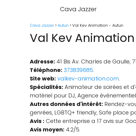
Cava Jazzer
Cava Jazzer
Autun
Val Kev Animation - Autun
Val Kev Animation
Adresse:
41 Bis Av. Charles de Gaulle, 
Téléphone:
373839685
.
Site web:
valkev-animation.com
.
Spécialités:
Animateur de soirées et d'
matériel pour DJ, Agence événementiell
Autres données d'intérêt:
Rendez-vous 
genrées, LGBTQ+ friendly, Safe place p
Avis :
Cette entreprise a 17 avis sur Goo
Avis moyen:
4.2/5.