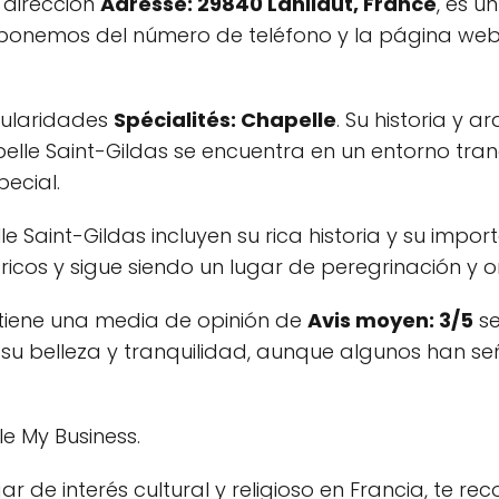
a dirección
Adresse: 29840 Lanildut, France
, es u
isponemos del número de teléfono y la página web
icularidades
Spécialités: Chapelle
. Su historia y 
apelle Saint-Gildas se encuentra en un entorno tr
ecial.
e Saint-Gildas incluyen su rica historia y su impo
óricos y sigue siendo un lugar de peregrinación y o
 tiene una media de opinión de
Avis moyen: 3/5
se
o su belleza y tranquilidad, aunque algunos han s
le My Business.
ar de interés cultural y religioso en Francia, te r