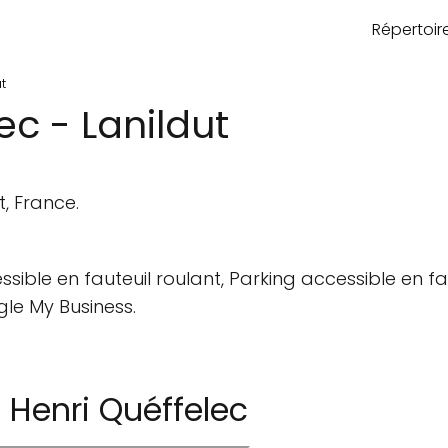
Répertoi
t
ec - Lanildut
t, France.
sible en fauteuil roulant, Parking accessible en fau
gle My Business.
Henri Quéffelec