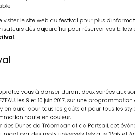
able.
iter le site web du festival pour plus d'informati
sateurs dès aujourd'hui pour réserver vos billets 
tival
.
val
pprêtez vous à danser durant deux soirées aux s
U, les 9 et 10 juin 2017, sur une programmation é
y en aura pour tous les goûts et pour tous les styles
ammation haute en couleur.
r des Dunes de Tréompan et de Portsall, cet évén
ésumant par des mots universels tels que "Paix et Am