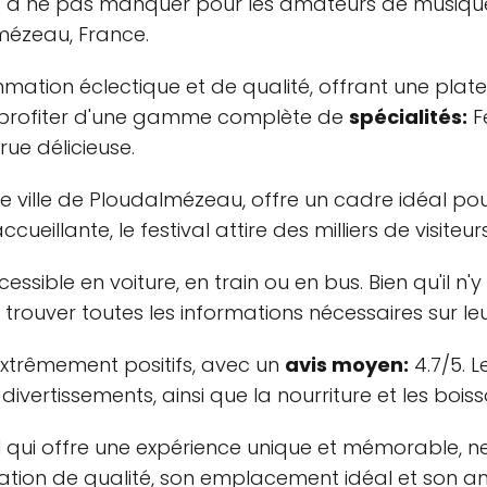
à ne pas manquer pour les amateurs de musique e
ézeau, France.
mation éclectique et de qualité, offrant une plate
nt profiter d'une gamme complète de
spécialités:
Fe
rue délicieuse.
le ville de Ploudalmézeau, offre un cadre idéal po
eillante, le festival attire des milliers de visite
essible en voiture, en train ou en bus. Bien qu'il 
z trouver toutes les informations nécessaires sur le
 extrêmement positifs, avec un
avis moyen:
4.7/5. L
vertissements, ainsi que la nourriture et les boiss
al qui offre une expérience unique et mémorable, n
ion de qualité, son emplacement idéal et son ambi