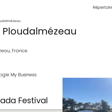
Répertoi
loudalmézeau
- Ploudalmézeau
eau, France.
ogle My Business.
da Festival