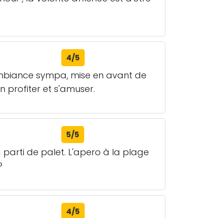
4/5
Ambiance sympa, mise en avant de
n profiter et s'amuser.
5/5
a parti de palet. L'apero à la plage
?
4/5