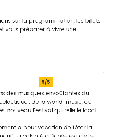
ons sur la programmation, les billets
et vous préparer à vivre une
5/5
ons des musiques envoûtantes du
clectique : de la world-music, du
. nouveau Festival qui relie le local
ement a pour vocation de fêter la
our", la volonté affichée est d'être