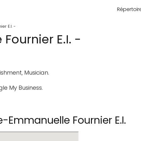
Répertoi
r E.I. -
ournier E.I. -
ishment, Musician.
gle My Business.
Emmanuelle Fournier E.I.