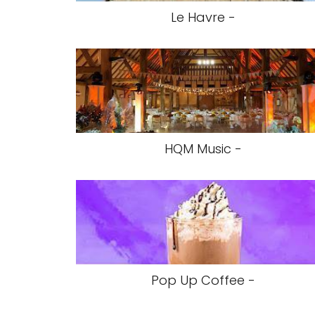
Le Havre -
HQM Music -
Pop Up Coffee -