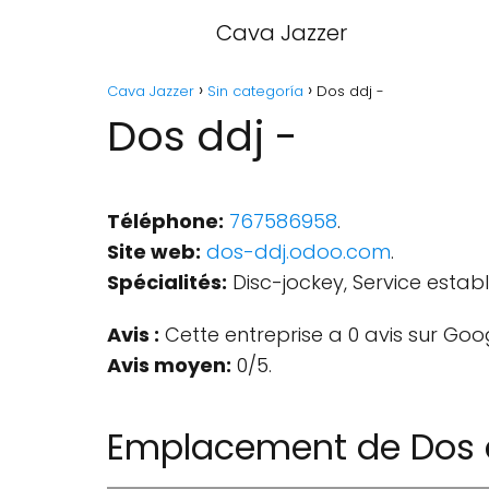
Cava Jazzer
Cava Jazzer
Sin categoría
Dos ddj -
Dos ddj -
Téléphone:
767586958
.
Site web:
dos-ddj.odoo.com
.
Spécialités:
Disc-jockey, Service estab
Avis :
Cette entreprise a 0 avis sur Goo
Avis moyen:
0/5.
Emplacement de Dos 