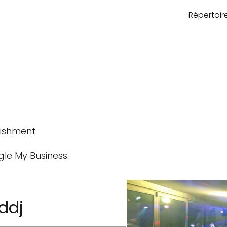
Répertoi
lishment.
gle My Business.
ddj