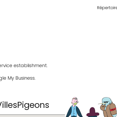
Répertoi
rvice establishment.
gle My Business.
llesPigeons