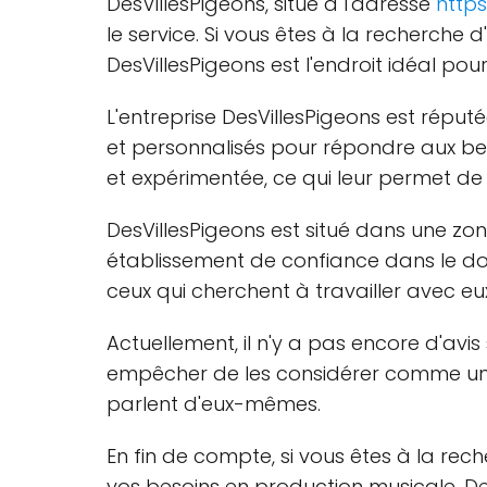
DesVillesPigeons, situé à l'adresse
https
le service. Si vous êtes à la recherch
DesVillesPigeons est l'endroit idéal po
L'entreprise DesVillesPigeons est réput
et personnalisés pour répondre aux be
et expérimentée, ce qui leur permet de
DesVillesPigeons est situé dans une zon
établissement de confiance dans le d
ceux qui cherchent à travailler avec e
Actuellement, il n'y a pas encore d'av
empêcher de les considérer comme une 
parlent d'eux-mêmes.
En fin de compte, si vous êtes à la re
vos besoins en production musicale, De