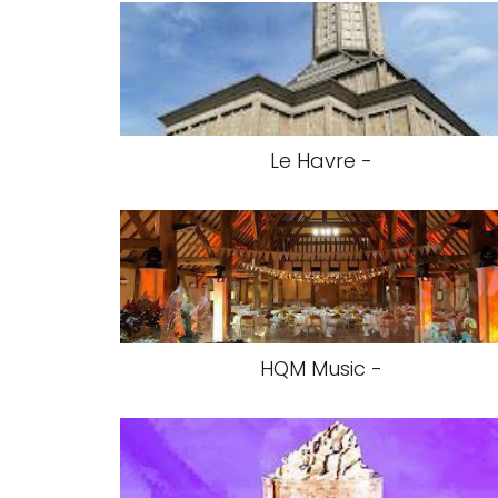
Le Havre -
HQM Music -