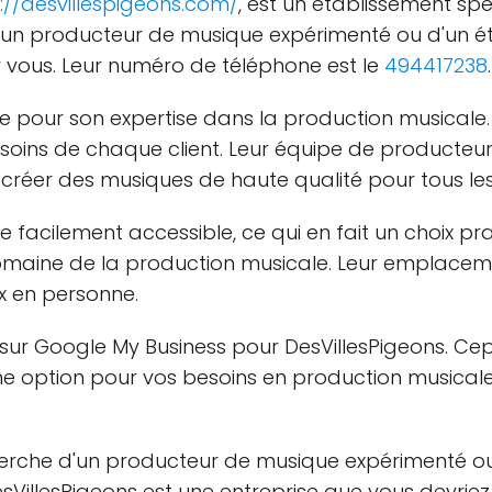
://desvillespigeons.com/
, est un établissement sp
e d'un producteur de musique expérimenté ou d'un é
ur vous. Leur numéro de téléphone est le
494417238
.
ée pour son expertise dans la production musicale. 
soins de chaque client. Leur équipe de producteu
 créer des musiques de haute qualité pour tous le
e facilement accessible, ce qui en fait un choix p
omaine de la production musicale. Leur emplace
ux en personne.
is sur Google My Business pour DesVillesPigeons. C
option pour vos besoins en production musicale. 
cherche d'un producteur de musique expérimenté o
sVillesPigeons est une entreprise que vous devriez