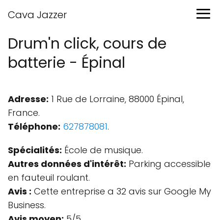
Cava Jazzer
Drum'n click, cours de
batterie - Épinal
Adresse:
1 Rue de Lorraine, 88000 Épinal,
France.
Téléphone:
627878081
.
Spécialités:
École de musique.
Autres données d'intérêt:
Parking accessible
en fauteuil roulant.
Avis :
Cette entreprise a 32 avis sur Google My
Business.
Avis moyen:
5/5.