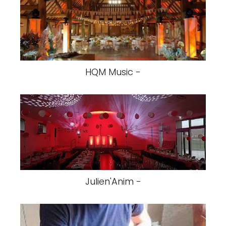
HQM Music -
Julien'Anim -