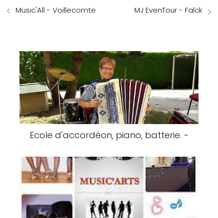
Music'All - Voillecomte
MJ EvenTour - Falck
Ecole d'accordéon, piano, batterie. -