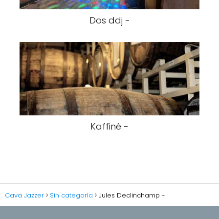
Dos ddj -
Kaffiné -
Cava Jazzer
Sin categoría
Jules Declinchamp -