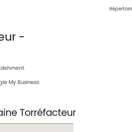
Répertoi
eur -
blishment.
gle My Business.
ine Torréfacteur