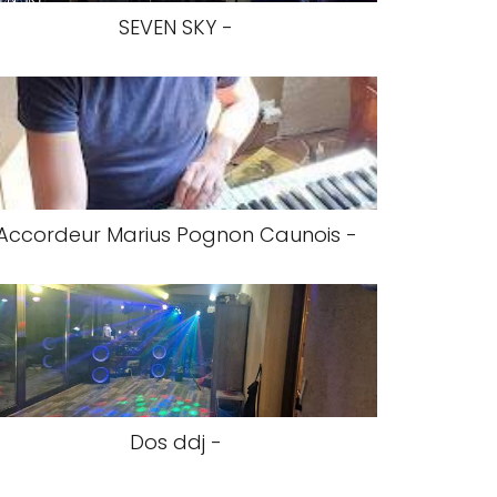
SEVEN SKY -
Accordeur Marius Pognon Caunois -
Dos ddj -