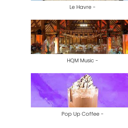
Le Havre -
HQM Music -
Pop Up Coffee -