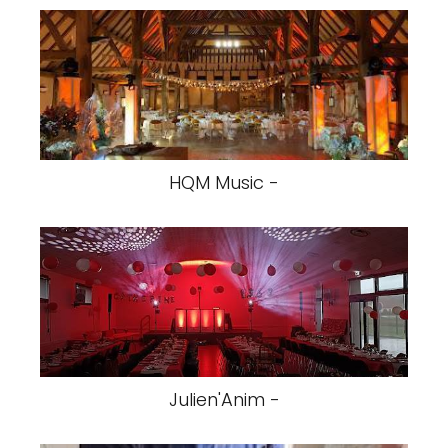
HQM Music -
Julien'Anim -