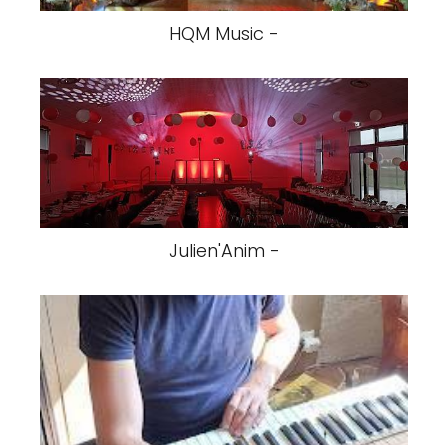
HQM Music -
Julien'Anim -